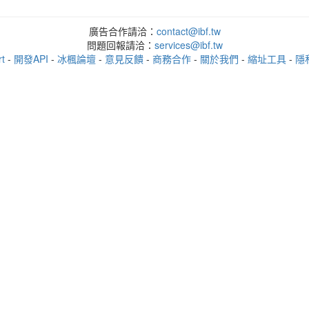
廣告合作請洽：
contact@ibf.tw
問題回報請洽：
services@ibf.tw
t
-
開發API
-
冰楓論壇
-
意見反饋
-
商務合作
-
關於我們
-
縮址工具
-
隱