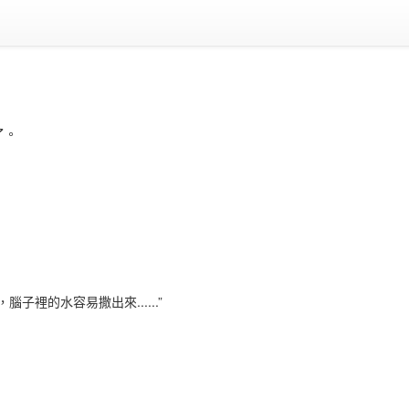
了。
裡的水容易撒出來......”